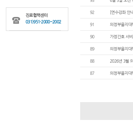
93
6월 3일 오전
92
[연수강좌 안
진료협력센터
031)951-2000~2002
91
의정부을지대학
90
가정간호 서비
89
의정부을지대학
88
2026년 3
87
의정부을지대학